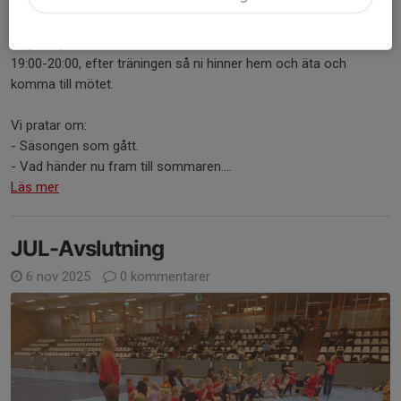
Föräldramöte i Konferensrummet i Sim & Sporthallen.
Tegelhagens Boll & Lek.
19:00-20:00, efter träningen så ni hinner hem och äta och
komma till mötet.
Vi pratar om:
- Säsongen som gått.
- Vad händer nu fram till sommaren....
Läs mer
JUL-Avslutning
6 nov 2025
0 kommentarer