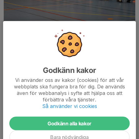
Julavslutningen 2025
Boll & Lek Avslutning
med Bulle o Dryck Onsdag 20 maj, 16:00-17:00 Tegelhagens
skola Gymnastikhall
Godkänn kakor
Samling: 16:00, Gamla Gymnastikhallen entrén
Vi använder oss av kakor (cookies) för att vår
Gruppen avslutar med festis och bulle samt en frukt. Gruppen
webbplats ska fungera bra för dig. De används
även för webbanalys i syfte att hjälpa oss att
tar sommarlov och...
förbättra våra tjänster.
Så använder vi cookies
Läs mer
Godkänn alla kakor
Föräldramöte i Sim & Sporthallen
Bara nödvändiga
12 apr, 18:59
0 kommentarer