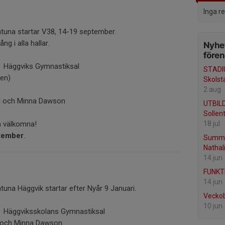
Inga r
ntuna startar V38, 14-19 september.
ng i alla hallar.
Nyhet
före
Häggviks Gymnastiksal
STADI
gen)
Skolst
2 aug
l och Minna Dawson
UTBILD
Sollen
18 jul
å välkomna!
ptember
.
Summe
Nathal
14 jun
FUNKT
14 jun
tuna Häggvik startar efter Nyår 9 Januari.
Vecko
10 jun
Häggviksskolans Gymnastiksal
l och Minna Dawson