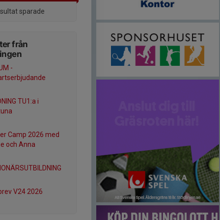
esultat sparade
er från
ningen
UM -
artserbjudande
NING TU1:a i
tuna
r Camp 2026 med
ie och Anna
IONÄRSUTBILDNING
brev V24 2026