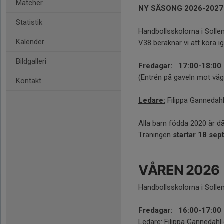
Matcher
NY SÄSONG 2026-2027
Statistik
Handbollsskolorna i Solle
Kalender
V38 beräknar vi att köra igå
Bildgalleri
Fredagar: 17:00-18:00
(Entrén på gaveln mot vä
Kontakt
Ledare:
Filippa Gannedah
Alla barn födda 2020 är d
Träningen
startar 18 se
VÅREN 2026
Handbollsskolorna i Sollen
Fredagar: 16:00-17:00
Ledare: Filippa Gannedah