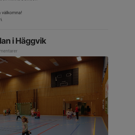
å välkomna!
i.
an i Häggvik
mentarer