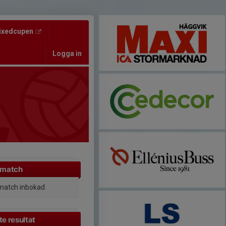
ixedcupen
Logga in
 match
match inbokad
e resultat