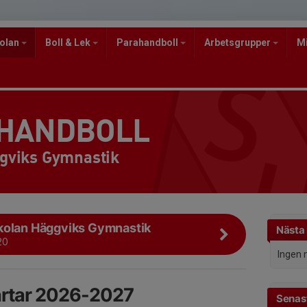
kolan
Boll & Lek
Parahandboll
Arbetsgrupper
M
 HANDBOLL
gviks Gymnastik
kolan Häggviks Gymnastik
Nästa
20
Ingen 
artar 2026-2027
Senast