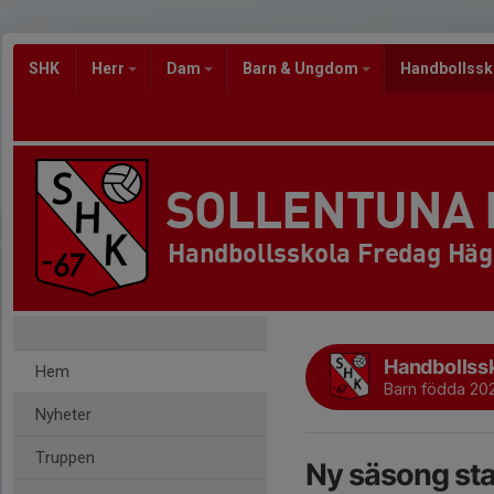
SHK
Herr
Dam
Barn & Ungdom
Handbollss
SOLLENTUNA
Handbollsskola Fredag Häg
Handbollss
Hem
Barn födda 20
Nyheter
Truppen
Ny säsong st