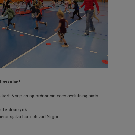
lsskolan!
kort. Varje grupp ordnar sin egen avslutning sista
h festisdryck
.
rar själva hur och vad Ni gör....