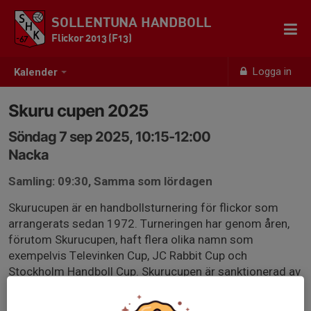
SOLLENTUNA HANDBOLL
Flickor 2013 (F13)
Logga in
Kalender
Skuru cupen 2025
Söndag 7 sep 2025, 10:15-12:00
Nacka
Samling: 09:30, Samma som lördagen
Skurucupen är en handbollsturnering för flickor som
arrangerats sedan 1972. Turneringen har genom åren,
förutom Skurucupen, haft flera olika namn som
exempelvis Televinken Cup, JC Rabbit Cup och
Stockholm Handboll Cup. Skurucupen är sanktionerad av
Svenska Handbollförbundet.