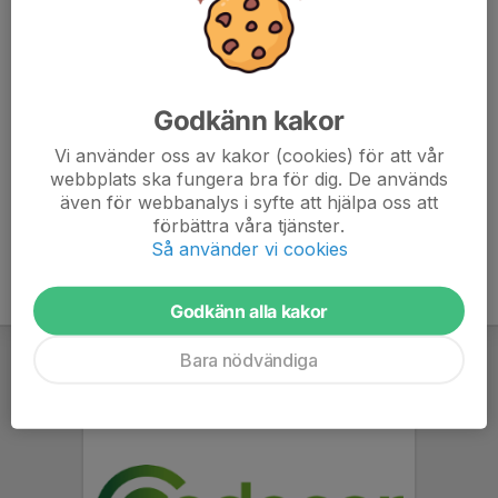
Vår målsättning är att cupen ska vara en av Nordens
största och bästa försäsongsturneringar för flickor.
Cupen ska kännetecknas av att vara välorganiserad och
frambringa ett brett och starkt startfält med
Godkänn kakor
internationella inslag. Cupen spelas i 10 idrottshallar,
alla i Nacka kommun.
Vi använder oss av kakor (cookies) för att vår
webbplats ska fungera bra för dig. De används
även för webbanalys i syfte att hjälpa oss att
förbättra våra tjänster.
Så använder vi cookies
Godkänn alla kakor
Bara nödvändiga