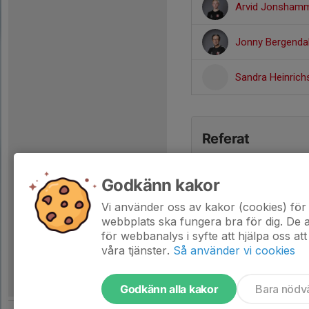
Arvid Jonsham
Jonny Bergenda
Sandra Heinric
Referat
Godkänn kakor
Vi använder oss av kakor (cookies) för 
webbplats ska fungera bra för dig. De
för webbanalys i syfte att hjälpa oss att
våra tjänster.
Så använder vi cookies
Godkänn alla kakor
Bara nödv