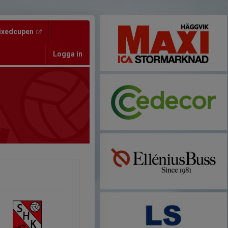
ixedcupen
Logga in