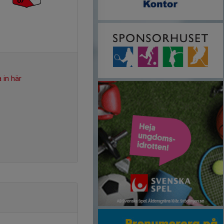
 in här
.