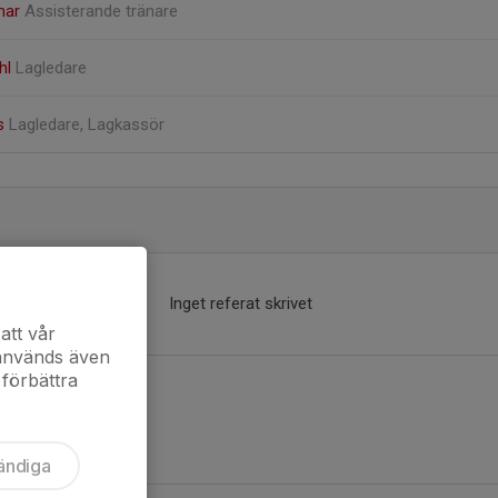
mar
Assisterande tränare
hl
Lagledare
hs
Lagledare, Lagkassör
Inget referat skrivet
att vår
 används även
 förbättra
ändiga