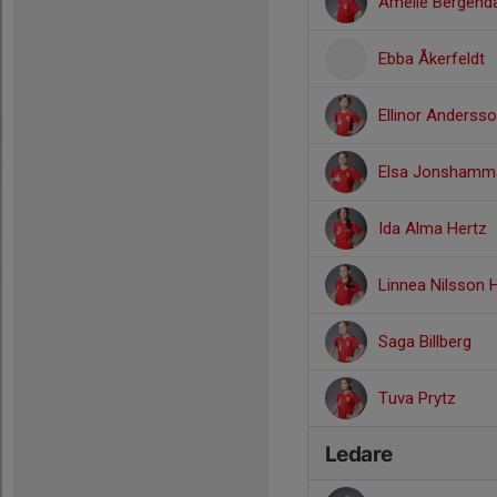
Amélie Bergend
Ebba Åkerfeldt
Ellinor Anderss
Elsa Jonshamm
Ida Alma Hertz
Linnea Nilsson 
Saga Billberg
Tuva Prytz
Ledare