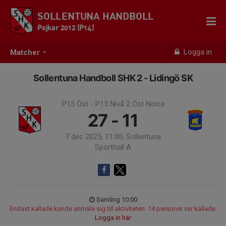
SOLLENTUNA HANDBOLL
Pojkar 2012 (P14)
Logga in
Matcher
Sollentuna Handboll SHK 2 - Lidingö SK
P13 Öst - P13 Nivå 2 Öst Norra
27 - 11
7 dec 2025, 11:00, Sollentuna
Sporthall A
Samling 10:00
Endast kallade kunde anmäla sig till aktiviteten. 14 personer var kallade.
Logga in här