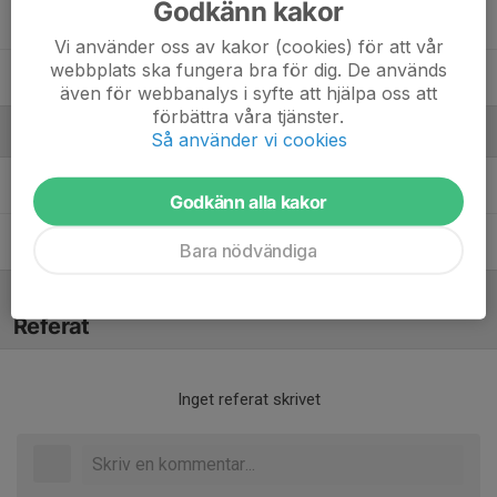
Godkänn kakor
8. Teodor Viking
Vi använder oss av kakor (cookies) för att vår
webbplats ska fungera bra för dig. De används
30. Waldemar Ortner Söderberg
även för webbanalys i syfte att hjälpa oss att
förbättra våra tjänster.
Ledare
Så använder vi cookies
Cecilia Söderberg
Tränare
Godkänn alla kakor
Hanna Blom
Målvaktstränare, extra hjälp på träningar
Bara nödvändiga
Referat
Inget referat skrivet