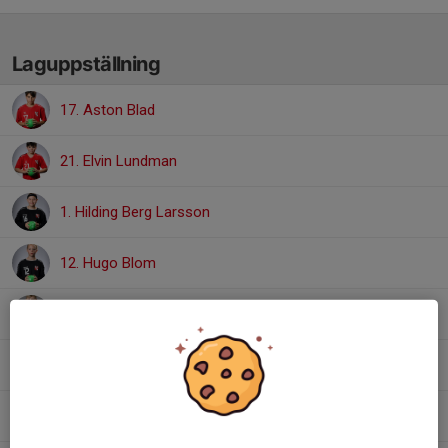
Laguppställning
17. Aston Blad
21. Elvin Lundman
1. Hilding Berg Larsson
12. Hugo Blom
19. Oliver Cannrox
5. Olle Roos
28. Rasmus Philipson