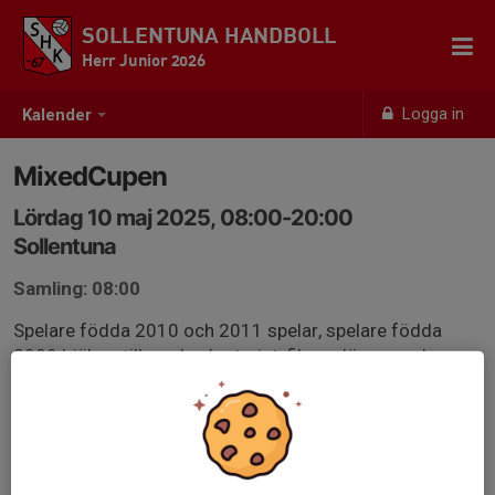
SOLLENTUNA HANDBOLL
Herr Junior 2026
Logga in
Kalender
MixedCupen
Lördag 10 maj 2025, 08:00-20:00
Sollentuna
Samling: 08:00
Spelare födda 2010 och 2011 spelar, spelare födda
2009 hjälper till med sekretariat, filma, döma med mera.
Alla föräldrar (även ni med 09:or) behövs i sek, som
matchvärdar etc. så boka helgen!