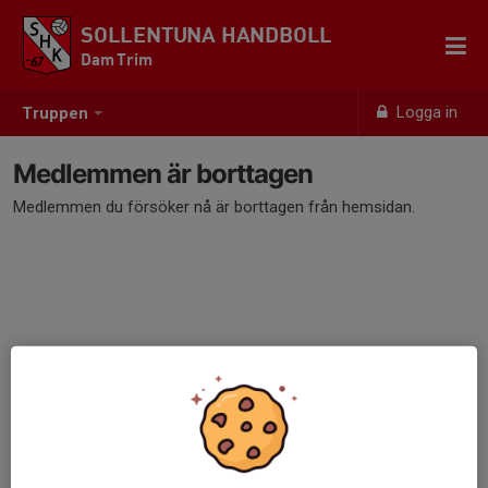
SOLLENTUNA HANDBOLL
Dam Trim
Logga in
Truppen
Medlemmen är borttagen
Medlemmen du försöker nå är borttagen från hemsidan.