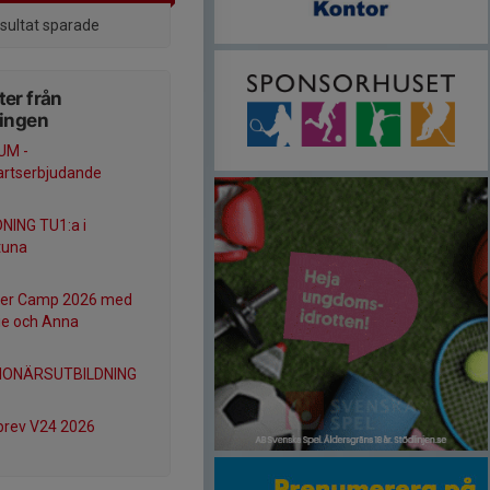
esultat sparade
er från
ningen
UM -
artserbjudande
NING TU1:a i
tuna
r Camp 2026 med
ie och Anna
IONÄRSUTBILDNING
brev V24 2026