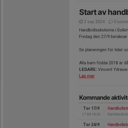
Start av hand
2 sep 2024
0 komm
Handbollsskolorna i Solle
Fredag den 27/9 beräknar v
Se planeringen för tider oc
Alla barn födda 2018 är d
LEDARE:
Vincent Ydrauw +
Läs mer
Kommande aktivit
Tor 17/9
Handbollst
17:00-18:00
Kärrdalsskol
Tor 24/9
Handbollst