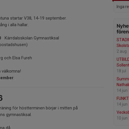
Inga r
ntuna startar V38, 14-19 september.
ng i alla hallar.
Nyhet
före
0
Kärrdalsskolan Gymnastiksal
STADI
 bostadshusen)
Skolst
2 aug
 och Elsa Fureh
UTBILD
Sollen
18 jul
å välkomna!
ptember
.
Summe
Nathal
14 jun
6
FUNKT
14 jun
räning för höstterminen börjar i mitten på
Vecko
ans gymnastiksal.
10 jun
na då.