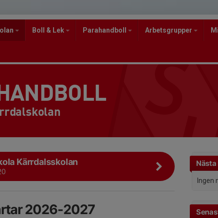
kolan
Boll & Lek
Parahandboll
Arbetsgrupper
M
 HANDBOLL
rrdalskolan
ola Kärrdalsskolan
Nästa
20
Ingen 
artar 2026-2027
Senast