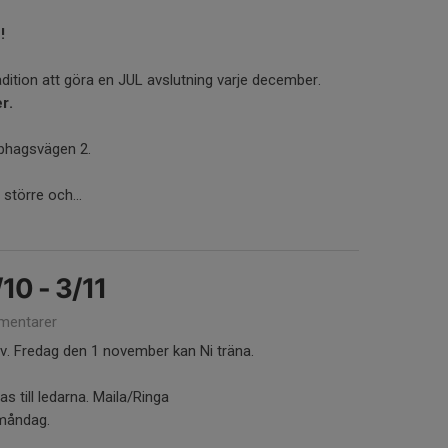
!
dition att göra en JUL avslutning varje december.
r.
bbhagsvägen 2.
 större och...
0 - 3/11
mentarer
v. Fredag den 1 november kan Ni träna.
 till ledarna. Maila/Ringa
 måndag.