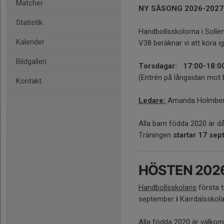
Matcher
NY SÄSONG 2026-2027
Statistik
Handbollsskolorna i Solle
Kalender
V38 beräknar vi att köra igå
Bildgalleri
Torsdagar: 17:00-18:0
(Entrén på långsidan mot
Kontakt
Ledare:
Amanda Holmberg
Alla barn födda 2020 är d
Träningen
startar 17 se
HÖSTEN 202
Handbollsskolans
första t
september
i
Kärrdalsskol
Alla födda 2020 är välkom