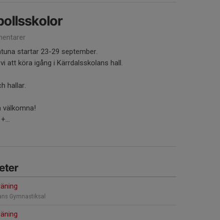
bollsskolor
entarer
ntuna startar 23-29 september.
i att köra igång i Kärrdalsskolans hall.
h hallar.
å välkomna!
...
eter
räning
ans Gymnastiksal
räning