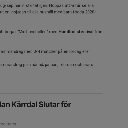
g/sep när vi startat igen. Hoppas att vi får se alla.
 en inbjudan till alla hushåll med barn födda 2020 i
t börja i "Minihandbollen" med
Handbollsfestival
från
sammandrag med 3-4 matcher på en lördag eller
sammandrag per månad; januari, februari och mars.
an Kärrdal Slutar för
mentarer