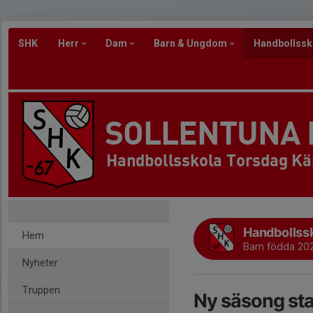
SHK
Herr
Dam
Barn & Ungdom
Handbollss
SOLLENTUNA
Handbollsskola Torsdag Kä
Handbollssk
Hem
Barn födda 20
Nyheter
Truppen
Ny säsong st