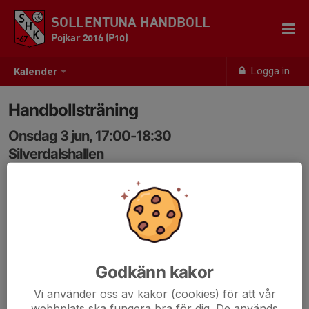
SOLLENTUNA HANDBOLL
Pojkar 2016 (P10)
Logga in
Kalender
Handbollsträning
Onsdag 3 jun, 17:00-18:30
Silverdalshallen
Samling: 17:00
Utefys efter träningen, ta med uteskor
Godkänn kakor
Vi använder oss av kakor (cookies) för att vår
webbplats ska fungera bra för dig. De används