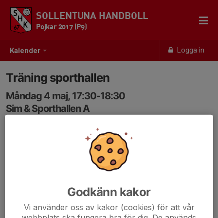
SOLLENTUNA HANDBOLL
Pojkar 2017 (P9)
Logga in
Kalender
Träning sporthallen
Måndag 4 maj, 17:30-18:30
Sim & Sporthallen A
Samling: 17:30
Godkänn kakor
Vi använder oss av kakor (cookies) för att vår
webbplats ska fungera bra för dig. De används