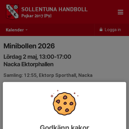
SOLLENTUNA HANDBOLL
Pojkar 2017 (P9)
Logga in
Kalender
Minibollen 2026
Lördag 2 maj, 13:00-17:00
Nacka Ektorphallen
Samling: 12:55, Ektorp Sporthall, Nacka
Minibollen 2026 Öst - P8 Öst - Lördag - Nacka, Ektorp
Sporthall
Matchnr Speldatum Starttid Hemma Borta
25 6 69402 01 2026-05-02 13:45 Gustavsbergs IF HK
P8 Vit - Sollentuna HK P2017
Godkänn kakor