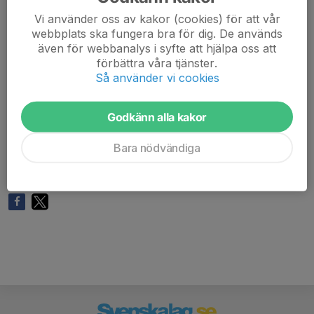
25 6 69402 03 2026-05-02 14:15 Sollentuna HK P2017
Vi använder oss av kakor (cookies) för att vår
- Skuru IK 4
webbplats ska fungera bra för dig. De används
även för webbanalys i syfte att hjälpa oss att
25 6 69402 05 2026-05-02 15:00 Sollentuna HK P2017
förbättra våra tjänster.
- IK Bolton P8 2
Så använder vi cookies
25 6 69402 08 2026-05-02 15:30 IFK Tumba HK -
Godkänn alla kakor
Sollentuna HK P2017
Bara nödvändiga
25 6 69407 01 2026-05-02 16:30 Hammarby IF HF -
Sollentuna HK P2017