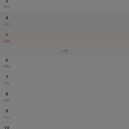
3
Fre
4
Lör
5
Sön
v.28
6
Mån
7
Tis
8
Ons
9
Tor
10