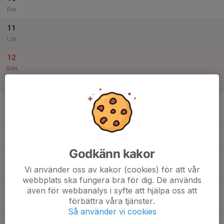
Fre
11
Lör
12
Sön
v.29
13
Mån
14
Tis
Godkänn kakor
15
Vi använder oss av kakor (cookies) för att vår
Ons
webbplats ska fungera bra för dig. De används
även för webbanalys i syfte att hjälpa oss att
16
förbättra våra tjänster.
Tor
Så använder vi cookies
17