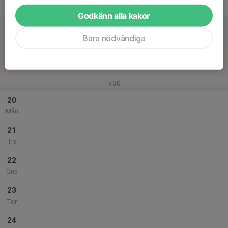
Fre
Godkänn alla kakor
18
Lör
Bara nödvändiga
19
Sön
v.30
20
Mån
21
Tis
22
Ons
23
Tor
24