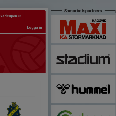
Samarbetspartners
ixedcupen
Logga in