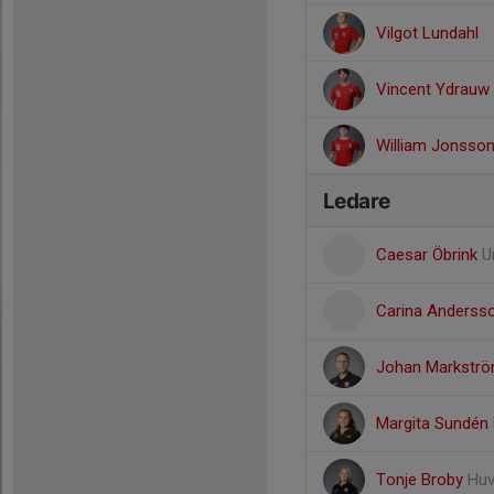
Vilgot Lundahl
Vincent Ydrauw
William Jonsso
Ledare
Caesar Öbrink
U
Carina Anderss
Johan Markstr
Margita Sundén
Tonje Broby
Huv