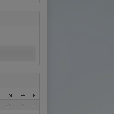
IM
+/-
P
91
39
8