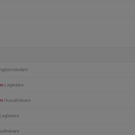
n
ngdomsledare
on
Lagledare
öm
Huvudtränare
Lagledare
udtränare