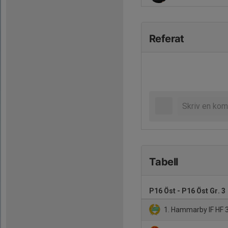
Referat
Tabell
P16 Öst - P16 Öst Gr. 3
1. Hammarby IF HF 