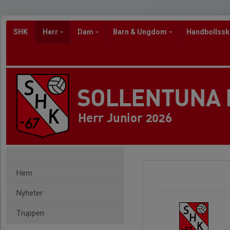
SHK
Herr
Dam
Barn & Ungdom
Handbollss
SOLLENTUNA
Herr Junior 2026
Hem
Nyheter
Truppen