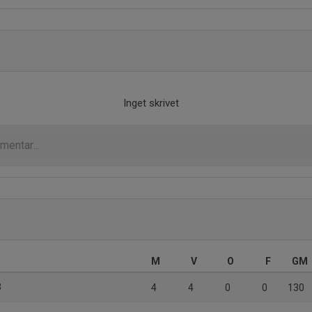
Inget skrivet
M
V
O
F
GM
3
4
4
0
0
130