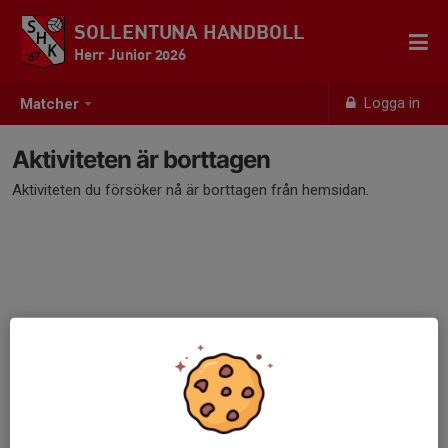
SOLLENTUNA HANDBOLL
Herr Junior 2026
Logga in
Matcher
Aktiviteten är borttagen
Aktiviteten du försöker nå är borttagen från hemsidan.