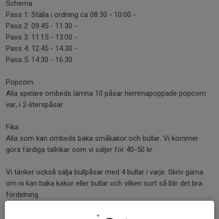
Schema
Pass 1: Ställa i ordning ca 08.30 - 10.00 -
Pass 2: 09.45 - 11.30 -
Pass 3: 11.15 - 13.00 -
Pass 4: 12.45 - 14.30 -
Pass 5: 14.30 - 16.30
Popcorn
Alla spelare ombeds lämna 10 påsar hemmapoppade popcorn
var, i 2-literspåsar.
Fika
Alla som kan ombeds baka småkakor och bullar. Vi kommer
göra färdiga tallrikar som vi säljer för 40-50 kr.
Vi tänker också sälja bullpåsar med 4 bullar i varje. Skriv gärna
om ni kan baka kakor eller bullar och vilken sort så blir det bra
fördelning.
Kakor och popcorn lämnas till Edvin eller Olle kvällen före eller