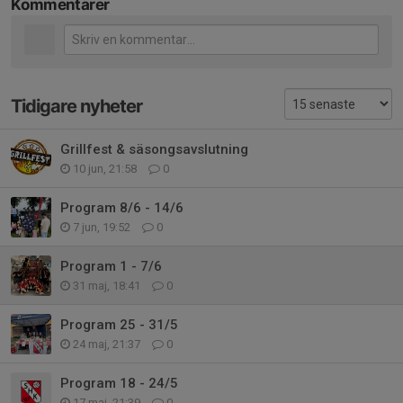
Kommentarer
Tidigare nyheter
Grillfest & säsongsavslutning
10 jun, 21:58
0
Program 8/6 - 14/6
7 jun, 19:52
0
Program 1 - 7/6
31 maj, 18:41
0
Program 25 - 31/5
24 maj, 21:37
0
Program 18 - 24/5
17 maj, 21:39
0