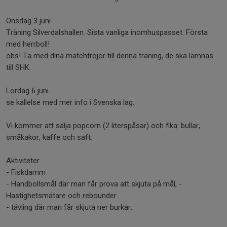
Onsdag 3 juni
Träning Silverdalshallen. Sista vanliga inomhuspasset. Första
med herrboll!
obs! Ta med dina matchtröjor till denna träning, de ska lämnas
till SHK.
Lördag 6 juni
se kallelse med mer info i Svenska lag.
Vi kommer att sälja popcorn (2 literspåsar) och fika: bullar,
småkakor, kaffe och saft.
Aktiviteter
- Fiskdamm
- Handbollsmål där man får prova att skjuta på mål, -
Hastighetsmätare och rebounder
- tävling där man får skjuta ner burkar.