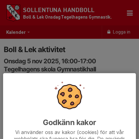
SOLLENTUNA HANDBOLL
Boll & Lek Onsdag Tegelhagens Gymnastik.
Logga in
Kalender
Boll & Lek aktivitet
Onsdag 5 nov 2025, 16:00-17:00
Tegelhagens skola Gymnastikhall
Samling: 16:00, Gamla Gymnastikhallen entrén
Godkänn kakor
Vi använder oss av kakor (cookies) för att vår
webbplats ska fungera bra för dig. De används