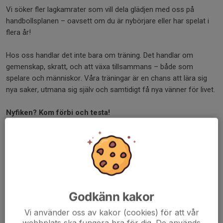
Vi söker fler lagkamrater som vill dela glädjen med oss på
handbollsplanen – oavsett om du är nybörjare eller har spelat i
flera år!
Hos oss handlar det inte bara om träning. Det handlar om
gemenskap, skratt, och att växa tillsammans – både som
spelare och människor. Våra träningar är en chans att lära sig
nya saker, utmana sig själv och samtidigt få nya vänner för livet.
Nyfiken? Kom förbi och testa!
Träffa laget, känn på stämningen och känn efter om handboll
kan bli din nya grej.
Har du en kompis som också är nyfiken? Ta med henne – ju fler
vi är, desto roligare blir det!
📩 Har du frågor eller vill veta mer? Kolla kontaktuppgifterna i
Godkänn kakor
menyn till vänster – vi svarar gärna!
Vi använder oss av kakor (cookies) för att vår
webbplats ska fungera bra för dig. De används