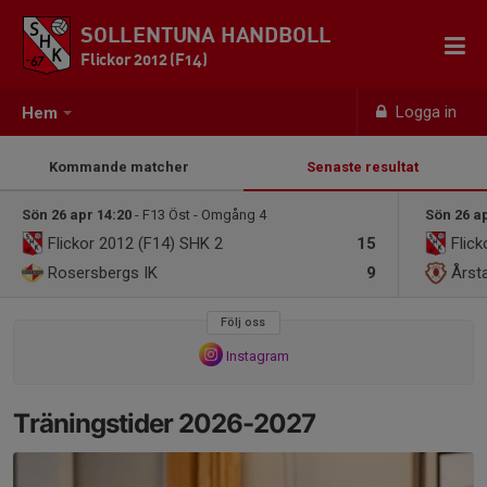
SOLLENTUNA HANDBOLL
Flickor 2012 (F14)
Logga in
Hem
Kommande matcher
Senaste resultat
Sön 26 apr 14:20
- F13 Öst - Omgång 4
Sön 26 a
Flickor 2012 (F14)
SHK 2
15
Flic
Rosersbergs IK
9
Årst
Följ oss
Instagram
Träningstider 2026-2027