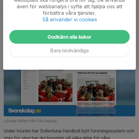
Vi ses på planen – vi längtar redan efter att lära känna dig!
även för webbanalys i syfte att hjälpa oss att
förbättra våra tjänster.
Så använder vi cookies
Välkommen till F12s nya lagsida!
9 jan 2023
0 kommentarer
Godkänn alla kakor
Bara nödvändiga
Lånade bilden från FAs lagsida
Under hösten har Sollentuna Handboll bytt föreningssystem och
steg för steg har det kopplats på olika delar för våra