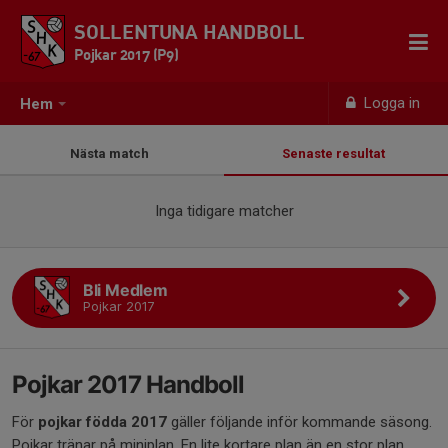
SOLLENTUNA HANDBOLL
Pojkar 2017 (P9)
Logga in
Hem
Nästa match
Senaste resultat
Inga tidigare matcher
Bli Medlem
Pojkar 2017
Pojkar 2017 Handboll
För
pojkar födda 2017
gäller följande inför kommande säsong.
Pojkar tränar på miniplan. En lite kortare plan än en stor plan.