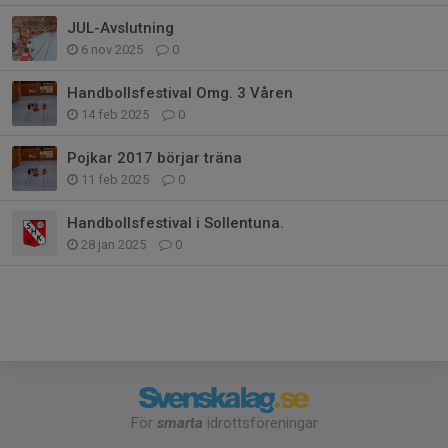
JUL-Avslutning
6 nov 2025
0
Handbollsfestival Omg. 3 Våren
14 feb 2025
0
Pojkar 2017 börjar träna
11 feb 2025
0
Handbollsfestival i Sollentuna.
28 jan 2025
0
För
smarta
idrottsföreningar