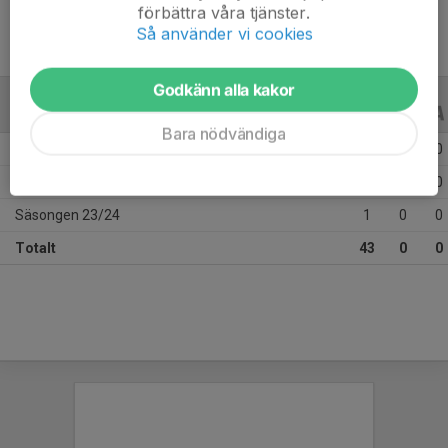
förbättra våra tjänster.
Så använder vi cookies
Godkänn alla kakor
ALLA SERIER
ALLA ÅR
Bara nödvändiga
Säsongen 25/26
22
0
0
Säsongen 24/25
20
0
0
Säsongen 23/24
1
0
0
Totalt
43
0
0