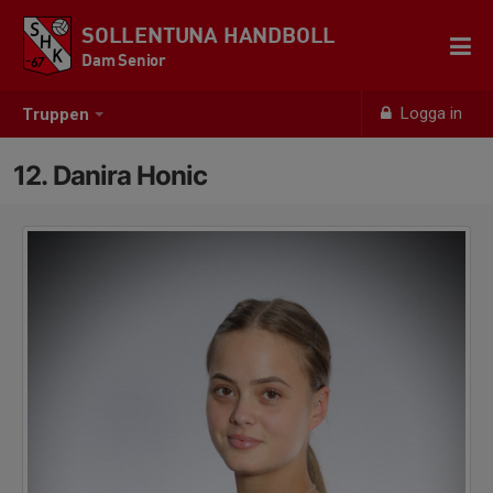
SOLLENTUNA HANDBOLL
Dam Senior
Logga in
Truppen
12. Danira Honic