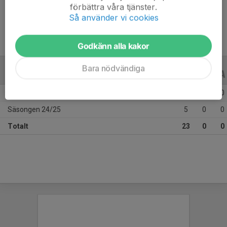
förbättra våra tjänster.
Ålder
40 år
Så använder vi cookies
Godkänn alla kakor
Bara nödvändiga
ALLA SERIER
ALLA ÅR
Säsongen 25/26
18
0
0
Säsongen 24/25
5
0
0
Totalt
23
0
0