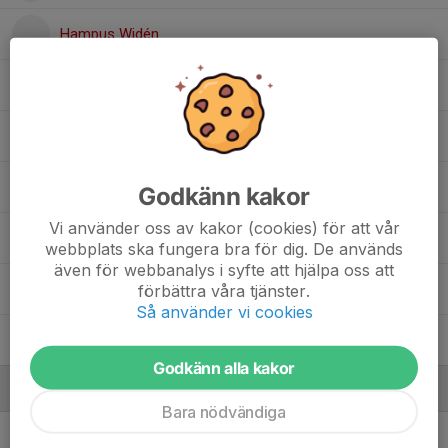
Hampus Widén
Ida Zettergren
Kristian Brorsson
Linda Karlsson
Godkänn kakor
Vi använder oss av kakor (cookies) för att vår
Philip Wigestam
webbplats ska fungera bra för dig. De används
även för webbanalys i syfte att hjälpa oss att
Russel Khalil Mohammad
förbättra våra tjänster.
Så använder vi cookies
Sebastian Eriksson
Godkänn alla kakor
Ledare
Bara nödvändiga
Carina Ledin
Tränare