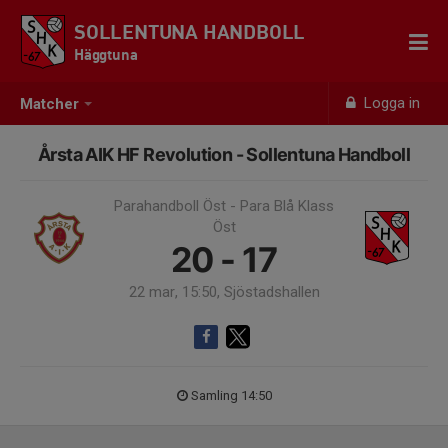
SOLLENTUNA HANDBOLL
Häggtuna
Logga in
Matcher
Årsta AIK HF Revolution - Sollentuna Handboll
Parahandboll Öst - Para Blå Klass
Öst
20 - 17
22 mar, 15:50, Sjöstadshallen
Samling 14:50