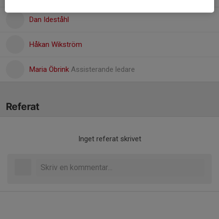
Dan Ideståhl
Håkan Wikström
Maria Öbrink
Assisterande ledare
Referat
Inget referat skrivet