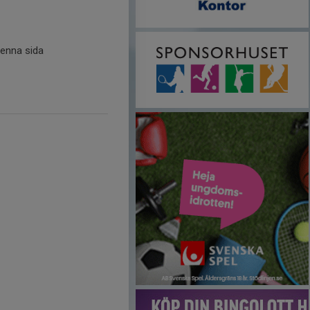
denna sida