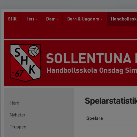
SHK
Herr
Dam
Barn & Ungdom
Handbollss
SOLLENTUNA
Handbollsskola Onsdag Sim
Spelarstatisti
Hem
Nyheter
Spelare
Truppen