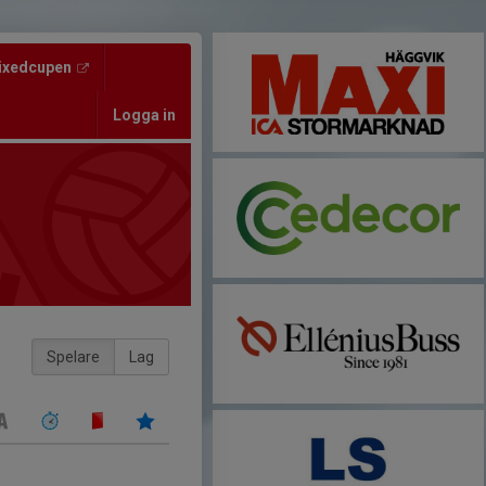
ixedcupen
Logga in
Spelare
Lag