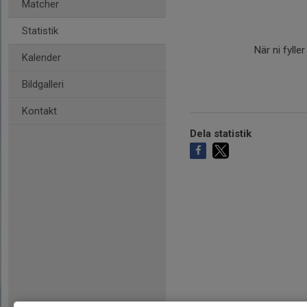
Matcher
Statistik
När ni fylle
Kalender
Bildgalleri
Kontakt
Dela statistik