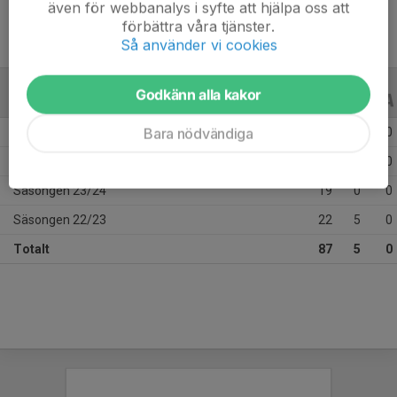
även för webbanalys i syfte att hjälpa oss att
förbättra våra tjänster.
Så använder vi cookies
Godkänn alla kakor
ALLA SERIER
ALLA ÅR
Bara nödvändiga
Säsongen 25/26
23
0
0
Säsongen 24/25
23
0
0
Säsongen 23/24
19
0
0
Säsongen 22/23
22
5
0
Totalt
87
5
0