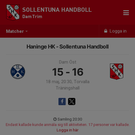
SOLLENTUNA HANDBOLL
Dam Trim
Logga in
Matcher
Haninge HK - Sollentuna Handboll
Dam Öst
15 - 16
18 maj, 20:30, Torvalla
Träningshall
Samling 20:30
Endast kallade kunde anmäla sig till aktiviteten. 17 personer var kallade.
Logga in här