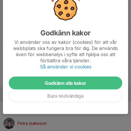
Hanna Pyyny
Lillie Bengts
Godkänn kakor
Lina Almerdahl
Vi använder oss av kakor (cookies) för att vår
webbplats ska fungera bra för dig. De används
Micaela Iversen
även för webbanalys i syfte att hjälpa oss att
förbättra våra tjänster.
Sanna Härngren
Så använder vi cookies
Ylva Norlin
Godkänn alla kakor
Ledare
Bara nödvändiga
Emma Schmidt Lyrberg
Admin
Petra Isaksson