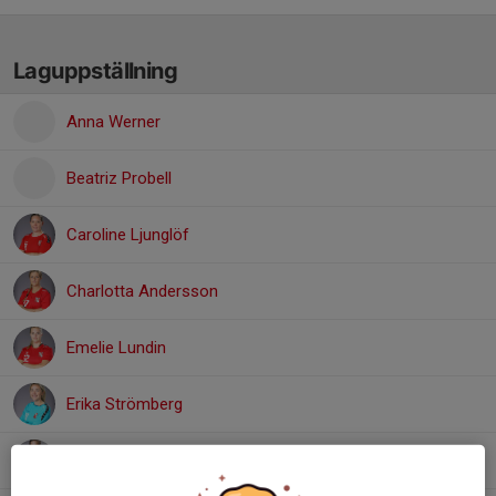
Laguppställning
Anna Werner
Beatriz Probell
Caroline Ljunglöf
Charlotta Andersson
Emelie Lundin
Erika Strömberg
Hanna Friberg