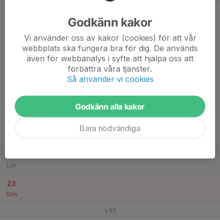
17
Godkänn kakor
Mån
Vi använder oss av kakor (cookies) för att vår
18
webbplats ska fungera bra för dig. De används
Tis
även för webbanalys i syfte att hjälpa oss att
19
förbättra våra tjänster.
Så använder vi cookies
Ons
20
Godkänn alla kakor
Tor
21
Bara nödvändiga
Fre
22
Lör
23
Sön
v.35