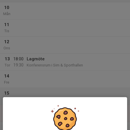
10
Mån
11
Tis
12
Ons
13
18:00
Lagmöte
19:30
Tor
Konferensrum i Sim & Sporthallen
14
Fre
15
Lör
16
Sön
v.34