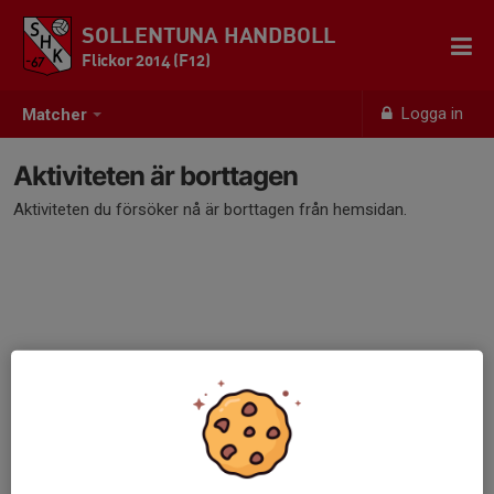
SOLLENTUNA HANDBOLL
Flickor 2014 (F12)
Logga in
Matcher
Aktiviteten är borttagen
Aktiviteten du försöker nå är borttagen från hemsidan.