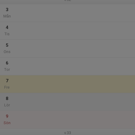
3
Mån
4
Tis
5
Ons
6
Tor
7
Fre
8
Lör
9
Sön
v.33