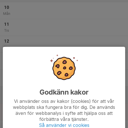
10
Mån
11
Tis
12
Ons
13
Tor
14
Fre
Godkänn kakor
15
Lör
Vi använder oss av kakor (cookies) för att vår
webbplats ska fungera bra för dig. De används
16
även för webbanalys i syfte att hjälpa oss att
Sön
förbättra våra tjänster.
v.34
Så använder vi cookies