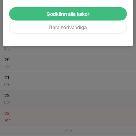
17
Mån
Godkänn alla kakor
18
Bara nödvändiga
Tis
19
Ons
20
Tor
21
Fre
22
Lör
23
Sön
v.35