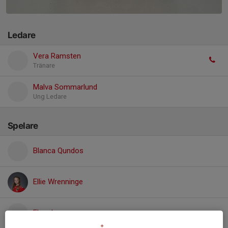
Ledare
Vera Ramsten
Tränare
Malva Sommarlund
Ung Ledare
Spelare
Blanca Qundos
Ellie Wrenninge
Elma Lager