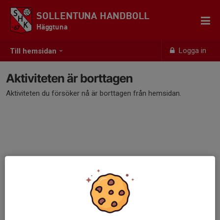
SOLLENTUNA HANDBOLL
Häggtuna
Logga in
Till hemsidan
Aktiviteten är borttagen
Aktiviteten du försöker nå är borttagen från hemsidan.