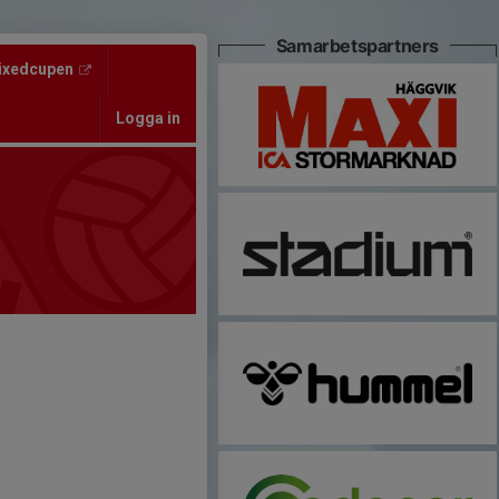
Samarbetspartners
ixedcupen
Logga in