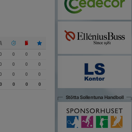
0
0
0
0
0
0
0
0
0
0
0
0
0
0
0
0
Stötta Sollentuna Handboll