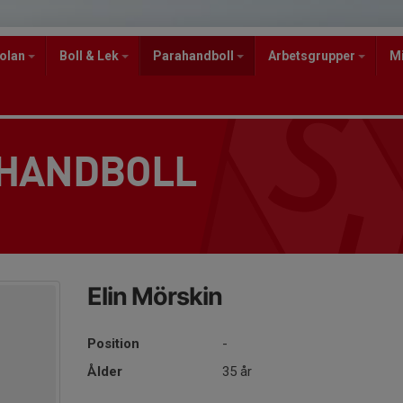
kolan
Boll & Lek
Parahandboll
Arbetsgrupper
M
 HANDBOLL
Elin Mörskin
Position
-
Ålder
35 år