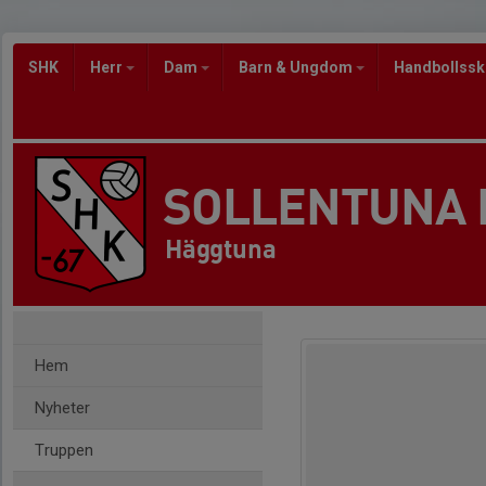
SHK
Herr
Dam
Barn & Ungdom
Handbollss
SOLLENTUNA
Häggtuna
Hem
Nyheter
Truppen