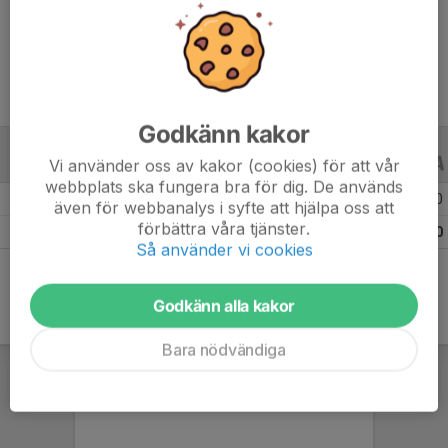
Ålder
23 år
Godkänn kakor
Vi använder oss av kakor (cookies) för att vår
ALLA SERIER
ALLA ÅR
webbplats ska fungera bra för dig. De används
Säsongen 25/26
2
0
0
även för webbanalys i syfte att hjälpa oss att
förbättra våra tjänster.
Totalt
2
0
0
Så använder vi cookies
Godkänn alla kakor
Bara nödvändiga