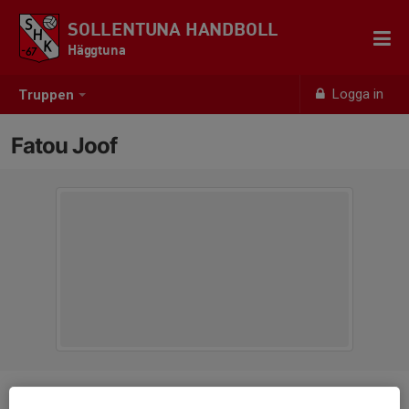
SOLLENTUNA HANDBOLL
Häggtuna
Logga in
Truppen
Fatou Joof
Position
-