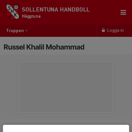
SOLLENTUNA HANDBOLL
Häggtuna
Logga in
Truppen
Russel Khalil Mohammad
Position
-