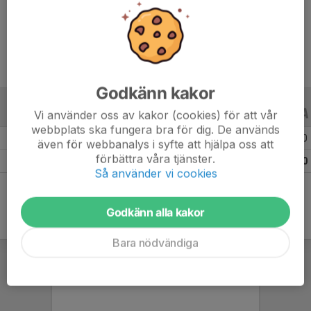
Ålder
23 år
Godkänn kakor
Vi använder oss av kakor (cookies) för att vår
ALLA SERIER
ALLA ÅR
webbplats ska fungera bra för dig. De används
Säsongen 25/26
6
0
0
även för webbanalys i syfte att hjälpa oss att
förbättra våra tjänster.
Totalt
6
0
0
Så använder vi cookies
Godkänn alla kakor
Bara nödvändiga