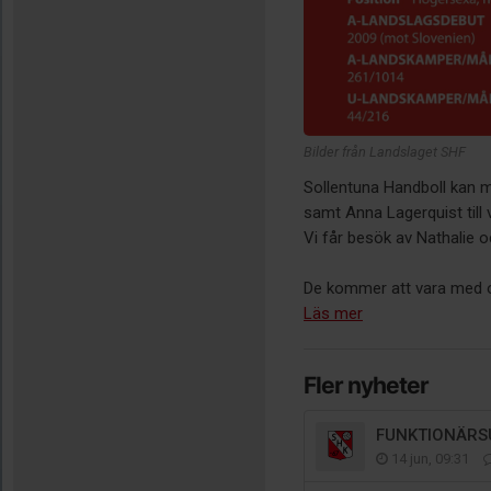
Bilder från Landslaget SHF
Sollentuna Handboll kan m
samt Anna Lagerquist till 
Vi får besök av Nathalie
De kommer att vara med oc
Läs mer
Fler nyheter
FUNKTIONÄRS
14 jun, 09:31