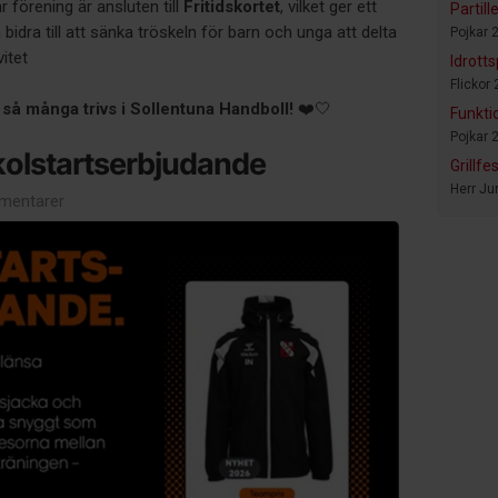
år förening är ansluten till
Fritidskortet
, vilket ger ett
Partil
dra till att sänka tröskeln för barn och unga att delta
Pojkar 
vitet
Idrotts
Flickor 
så många trivs i Sollentuna Handboll!
❤️🤍
Funkti
Pojkar 
olstartserbjudande
Grillf
Herr Ju
mentarer