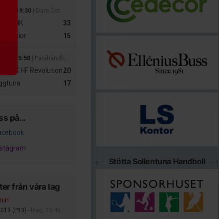
 maj 19:30
| Dam Öst
ogås HK
33
m Senior
15
 mar 15:50
| Parahandboll Öst - Para Blå Klass Öst
ta AIK HF Revolution
20
ggtuna
17
ss på...
acebook
nstagram
Stötta Sollentuna Handboll
er från våra lag
min
2013 (P13) -
Idag, 13:46