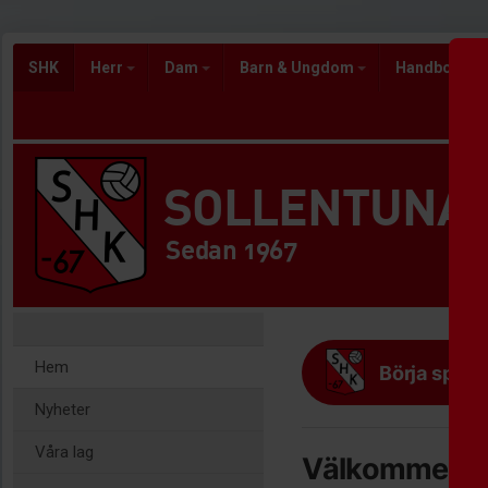
SHK
Herr
Dam
Barn & Ungdom
Handbollss
SOLLENTUNA
Sedan 1967
Hem
Börja spela
Nyheter
Våra lag
Välkommen til