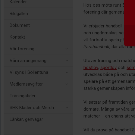
Kalender
Hos oss möts runt 500 spel
förening där gemenskap, g
Bildgalleri
Dokument
Vi erbjuder handboll för al
och ungdomslag, seniorlag
Kontakt
vill fortsätta spela på ett 
Parahandboll
, där alla få
Vår förening
Våra arrangemang
Utöver träning och matche
höstlov
,
sportlov
och
som
Vi syns i Sollentuna
utvecklas både på och uta
spelare på ett gemensamt 
Medlemsavgifter
stärka gemenskapen inför
Träningstider
Vi satsar på framtiden ge
SHK Kläder och Merch
domare. Många av våra ung
matcher – en chans att v
Länkar, genvägar
Vill du prova på handboll