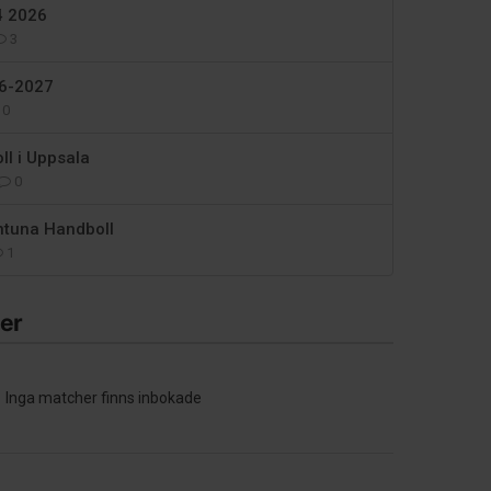
4 2026
3
26-2027
0
l i Uppsala
0
ntuna Handboll
1
er
Inga matcher finns inbokade