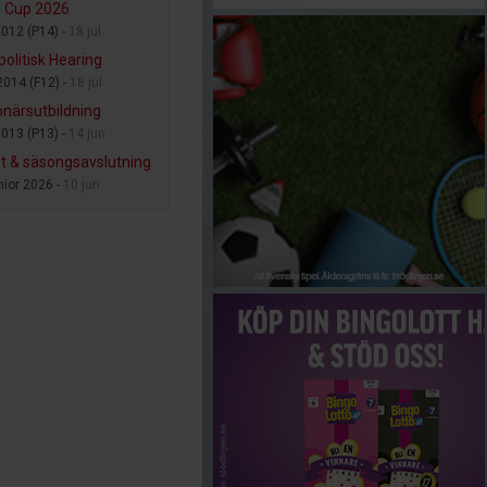
le Cup 2026
2012 (P14) -
18 jul
politisk Hearing
2014 (F12) -
18 jul
onärsutbildning
2013 (P13) -
14 jun
est & säsongsavslutning
nior 2026 -
10 jun