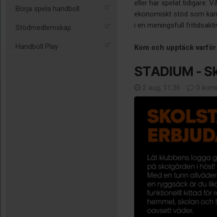
eller har spelat tidigare. V
Börja spela handboll
ekonomiskt stöd som kan bi
i en meningsfull fritidsakti
Stödmedlemskap
Handboll Play
Kom och upptäck varför 
STADIUM - Sk
2 aug, 11:36
0 kom