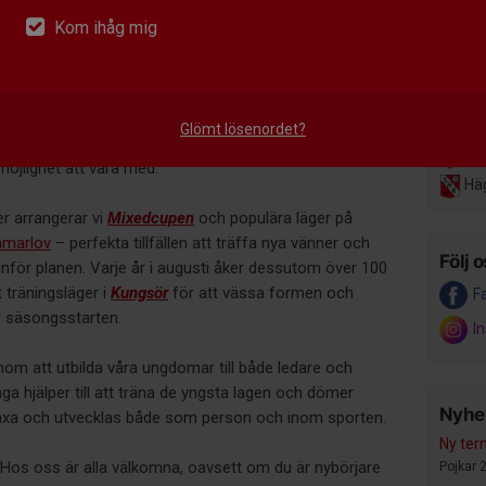
are och ett hundratal ledare – från 4 till 66 år – i en
Mån 18
Kom ihåg mig
lädje och utveckling står i centrum.
Sk
Da
la:
Boll & lek
och
Handbollsskola
för de yngsta, barn-
 i division 3, samt
Trim
för dig som är över 35 år och
Glömt lösenordet?
Sön 22
roligt och socialt sätt. Vi är också stolta över vår
Års
r möjlighet att vara med.
Hä
r arrangerar vi
Mixedcupen
och populära läger på
marlov
– perfekta tillfällen att träffa nya vänner och
Följ o
nför planen. Varje år i augusti åker dessutom över 100
träningsläger i
Kungsör
för att vässa formen och
F
 säsongsstarten.
I
nom att utbilda våra ungdomar till både ledare och
a hjälper till att träna de yngsta lagen och dömer
Nyhet
äxa och utvecklas både som person och inom sporten.
Ny ter
? Hos oss är alla välkomna, oavsett om du är nybörjare
Pojkar 