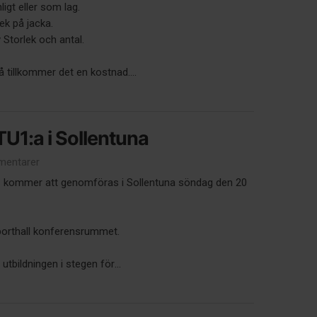
ligt eller som lag.
ek på jacka.
 Storlek och antal.
så tillkommer det en kostnad....
1:a i Sollentuna
entarer
n
kommer att genomföras i Sollentuna söndag den 20
porthall konferensrummet.
utbildningen i stegen för...