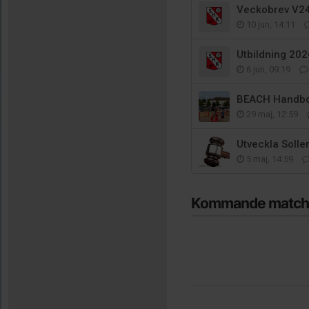
Veckobrev V2
10 jun, 14:11
Utbildning 20
6 jun, 09:19
BEACH Handbol
29 maj, 12:59
Utveckla Solle
5 maj, 14:59
Kommande match