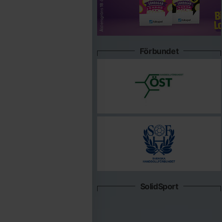
Förbundet
SolidSport