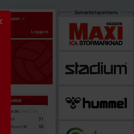
Samarbetspartners
ixedcupen
Logga in
te resultat
 mar 16:00
| Herr 3 Öst
r Senior
31
y Centrum HK
30