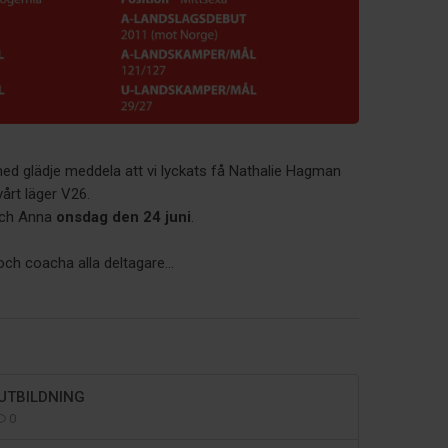
ed glädje meddela att vi lyckats få Nathalie Hagman
vårt läger V26.
 och Anna
onsdag den 24 juni
.
h coacha alla deltagare...
UTBILDNING
0