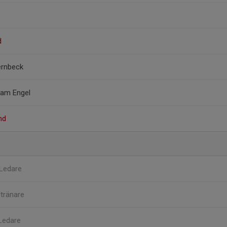
d
ernbeck
tam Engel
nd
Ledare
tränare
Ledare