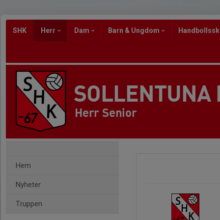
SHK
Herr
Dam
Barn & Ungdom
Handbollss
SOLLENTUNA
Herr Senior
Hem
Nyheter
Truppen