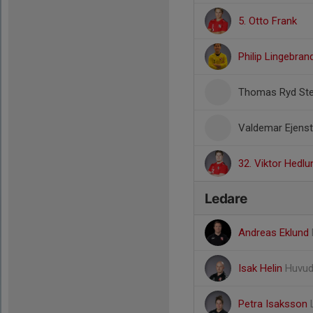
5. Otto Frank
Philip Lingebran
Thomas Ryd St
Valdemar Ejens
32. Viktor Hedlu
Ledare
Andreas Eklund
Isak Helin
Huvud
Petra Isaksson