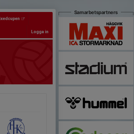
Samarbetspartners
ixedcupen
Logga in