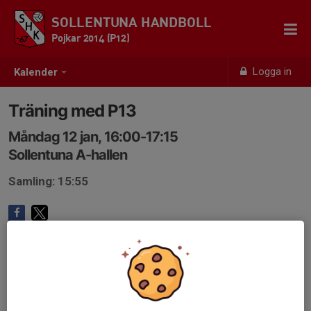
SOLLENTUNA HANDBOLL
Pojkar 2014 (P12)
Logga in
Kalender
Träning med P13
Måndag 12 jan, 16:00-17:15
Sollentuna A-hallen
Samling: 15:55