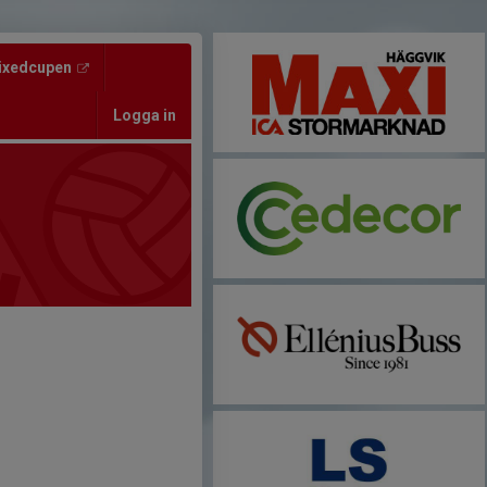
ixedcupen
Logga in