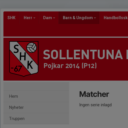
SHK
Herr
Dam
Barn & Ungdom
Handbollss
SOLLENTUNA
Pojkar 2014 (P12)
Matcher
Hem
Ingen serie inlagd
Nyheter
Truppen