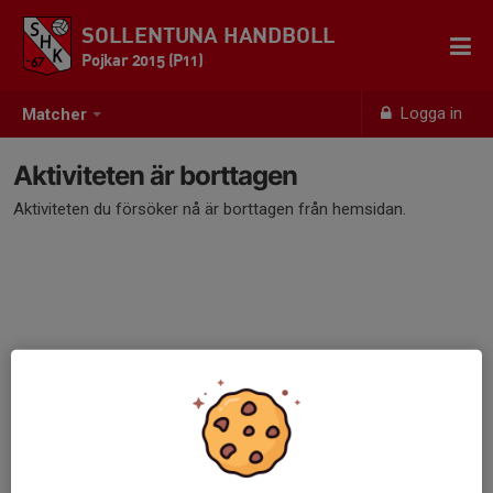
SOLLENTUNA HANDBOLL
Pojkar 2015 (P11)
Logga in
Matcher
Aktiviteten är borttagen
Aktiviteten du försöker nå är borttagen från hemsidan.