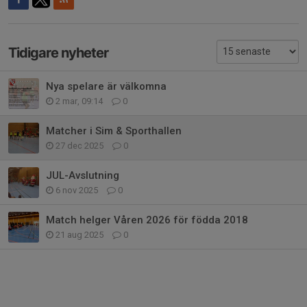
Tidigare nyheter
Nya spelare är välkomna
2 mar, 09:14
0
Matcher i Sim & Sporthallen
27 dec 2025
0
JUL-Avslutning
6 nov 2025
0
Match helger Våren 2026 för födda 2018
21 aug 2025
0