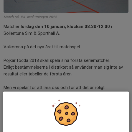
Match på JUL avslutningen 2025
Matcher
lördag den 10 januari, klockan 08:30-12:00
i
Sollentuna Sim & Sporthall A.
Välkomna på det nya året till matchspel.
Pojkar födda 2018 skall spela sina första seriematcher.
Enligt bestämmelserna i distriktet så använder man sig inte av
resultat eller tabeller de första åren.
Men vi spelar för att lära oss och för att det är roligt.
Samling på läktaren/Omklädningsrum klockan 08:15.
Första matchen är 09:00. Övriga matchder se nedan.
09:00
Bana 1
Handbollfestival - P7 Öst 2018
Sollentuna H
09:00
Bana 2
Handbollfestival - P7 Öst 2018
Lidingö SK P7
09:15
Bana 1
Handbollfestival - P7 Öst 2018
Skuru IK P5