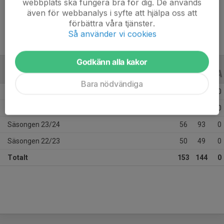
webbplats ska fungera bra för dig. De används
Ålder
16 år
även för webbanalys i syfte att hjälpa oss att
förbättra våra tjänster.
Så använder vi cookies
Godkänn alla kakor
ALLA SERIER
ALLA ÅR
Bara nödvändiga
Säsongen 25/26
19
0
0
Säsongen 24/25
28
2
0
Säsongen 23/24
56
93
0
Säsongen 22/23
50
49
0
Totalt
153
144
0