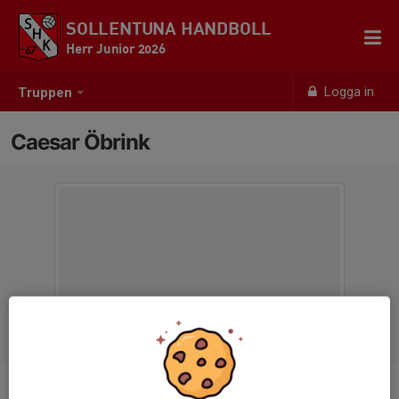
SOLLENTUNA HANDBOLL
Herr Junior 2026
Logga in
Truppen
Caesar Öbrink
Titel
Ungdomsledare