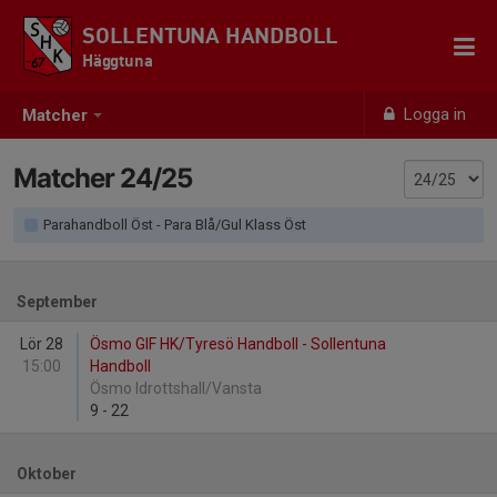
SOLLENTUNA HANDBOLL
Häggtuna
Logga in
Matcher
Matcher 24/25
Parahandboll Öst - Para Blå/Gul Klass Öst
September
Lör 28
Ösmo GIF HK/Tyresö Handboll - Sollentuna
15:00
Handboll
Ösmo Idrottshall/Vansta
9
-
22
Oktober