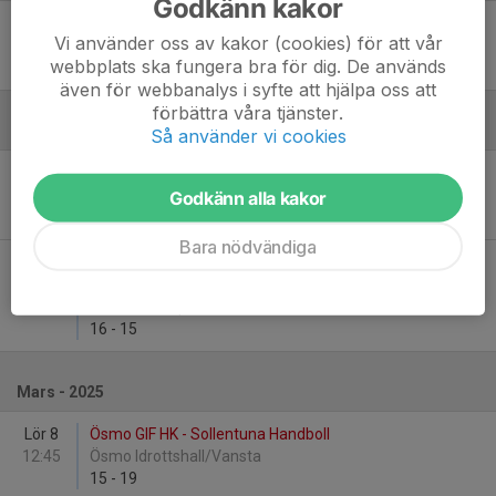
Godkänn kakor
Sön 12
Sollentuna Handboll - HF Rimbo
Vi använder oss av kakor (cookies) för att vår
12:30
Sollentuna Sporthall A
webbplats ska fungera bra för dig. De används
11
-
14
även för webbanalys i syfte att hjälpa oss att
förbättra våra tjänster.
Februari - 2025
Så använder vi cookies
Sön 2
IFK Tumba HK - Sollentuna Handboll
12:00
Tumba Idrottshus A
Godkänn alla kakor
23
-
19
Bara nödvändiga
Sön 9
Sollentuna Handboll - Eskilstuna
12:00
Parasportförening
Sollentuna Sporthall A
16
-
15
Mars - 2025
Lör 8
Ösmo GIF HK - Sollentuna Handboll
12:45
Ösmo Idrottshall/Vansta
15
-
19