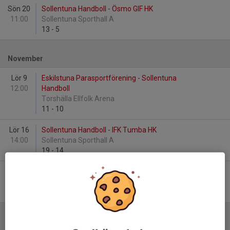
Sön 20
Sollentuna Handboll - Ösmo GIF HK
11:00
Sollentuna Sporthall A
13
-
5
November
Lör 9
Eskilstuna Parasportförening - Sollentuna
12:00
Handboll
Torshälla Ellfolk Arena
11
-
10
Lör 16
Sollentuna Handboll - IFK Tumba HK
14:00
Sollentuna Sporthall A
19
-
14
Lör 30
HF Rimbo - Sollentuna Handboll
11:30
Långsjö Sporthall
14
-
13
Januari - 2025