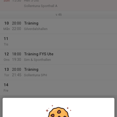
15:30
Sön
Herr 3 Öst
Sollentuna Sporthall A
v.46
10
20:00
Träning
22:00
Mån
Silverdalshallen
11
Tis
12
18:00
Träning FYS Ute
19:30
Ons
Sim & Sporthallen
13
20:00
Träning
21:45
Tor
Sollentuna SPH
14
Fre
15
16:30
Match mot Upsala IF
18:30
Lör
Herr 3 Öst
Fyrishov B, Uppsala