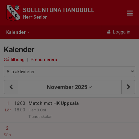
SOLLENTUNA HANDBOLL
Herr Senior
Logga in
Kalender
Kalender
Gå till idag
|
Prenumerera
November 2025
1
16:00
Match mot HK Uppsala
18:00
Lör
Herr 3 Öst
Tiundaskolan
2
Sön