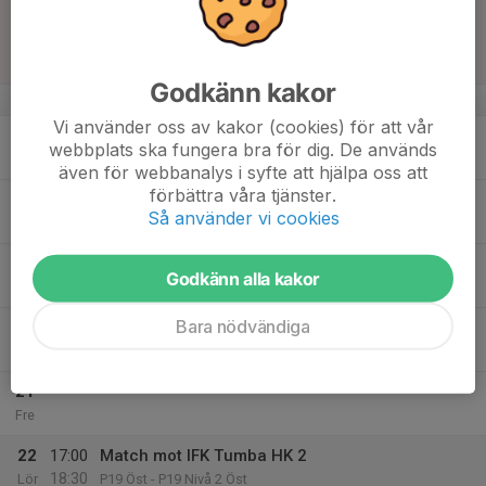
16
16:00
Match mot GT Söder HK 2
17:00
Sön
P19 Öst - P19 Nivå 2 Öst
Högdalshallen
Godkänn kakor
v.47
Vi använder oss av kakor (cookies) för att vår
17
20:00
Träning
webbplats ska fungera bra för dig. De används
22:00
Mån
Silverdalshallen
även för webbanalys i syfte att hjälpa oss att
förbättra våra tjänster.
18
Så använder vi cookies
Tis
19
18:00
Träning FYS Ute
Godkänn alla kakor
19:30
Ons
Sim & Sporthallen
Bara nödvändiga
20
20:00
Träning
21:45
Tor
Sollentuna SPH
21
Fre
22
17:00
Match mot IFK Tumba HK 2
18:30
Lör
P19 Öst - P19 Nivå 2 Öst