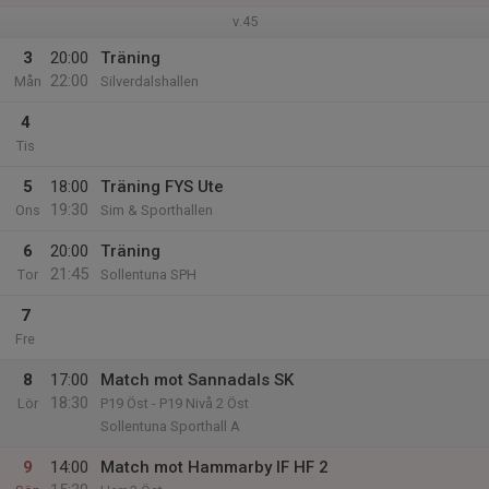
v.45
3
20:00
Träning
22:00
Mån
Silverdalshallen
4
Tis
5
18:00
Träning FYS Ute
19:30
Ons
Sim & Sporthallen
6
20:00
Träning
21:45
Tor
Sollentuna SPH
7
Fre
8
17:00
Match mot Sannadals SK
18:30
Lör
P19 Öst - P19 Nivå 2 Öst
Sollentuna Sporthall A
9
14:00
Match mot Hammarby IF HF 2