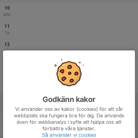
10
Mån
11
Tis
12
Ons
13
Tor
14
Fre
Godkänn kakor
15
Lör
Vi använder oss av kakor (cookies) för att vår
webbplats ska fungera bra för dig. De används
16
även för webbanalys i syfte att hjälpa oss att
Sön
förbättra våra tjänster.
v.34
Så använder vi cookies