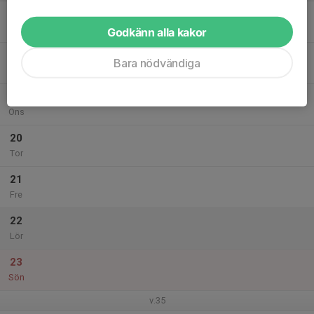
17
Mån
Godkänn alla kakor
18
Bara nödvändiga
Tis
19
Ons
20
Tor
21
Fre
22
Lör
23
Sön
v.35