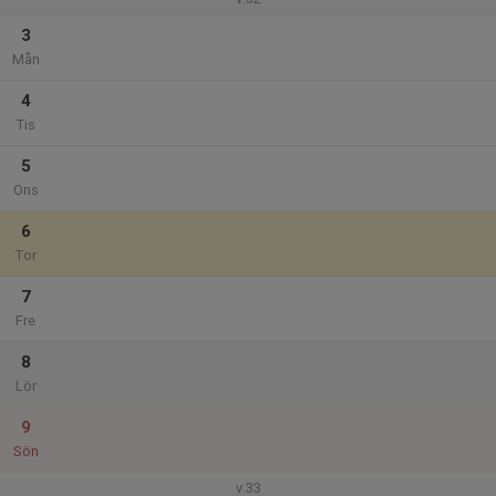
3
Mån
4
Tis
5
Ons
6
Tor
7
Fre
8
Lör
9
Sön
v.33