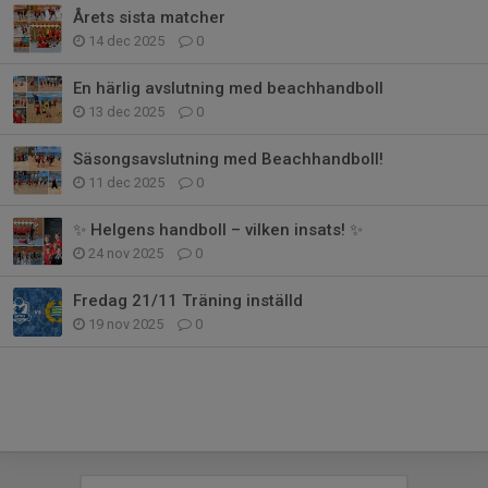
Årets sista matcher
14 dec 2025
0
En härlig avslutning med beachhandboll
13 dec 2025
0
Säsongsavslutning med Beachhandboll!
11 dec 2025
0
✨ Helgens handboll – vilken insats! ✨
24 nov 2025
0
Fredag 21/11 Träning inställd
19 nov 2025
0