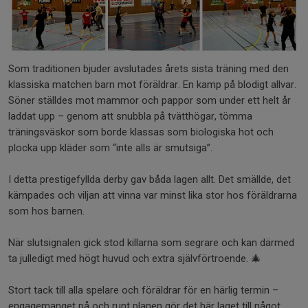
Som traditionen bjuder avslutades årets sista träning med den
klassiska matchen barn mot föräldrar. En kamp på blodigt allvar.
Söner ställdes mot mammor och pappor som under ett helt år
laddat upp – genom att snubbla på tvätthögar, tömma
träningsväskor som borde klassas som biologiska hot och
plocka upp kläder som “inte alls är smutsiga”.
I detta prestigefyllda derby gav båda lagen allt. Det smällde, det
kämpades och viljan att vinna var minst lika stor hos föräldrarna
som hos barnen.
När slutsignalen gick stod killarna som segrare och kan därmed
ta julledigt med högt huvud och extra självförtroende. 🎄
Stort tack till alla spelare och föräldrar för en härlig termin –
engagemanget på och runt planen gör det här laget till något