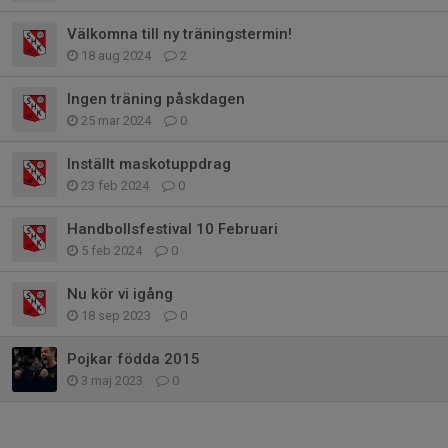
Välkomna till ny träningstermin!
18 aug 2024
2
Ingen träning påskdagen
25 mar 2024
0
Inställt maskotuppdrag
23 feb 2024
0
Handbollsfestival 10 Februari
5 feb 2024
0
Nu kör vi igång
18 sep 2023
0
Pojkar födda 2015
3 maj 2023
0