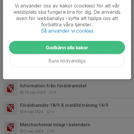
Vi använder oss av kakor (cookies) för att vår
Info om jullov och vårterminen 2025
webbplats ska fungera bra för dig. De används
19 nov 2024
0
även för webbanalys i syfte att hjälpa oss att
förbättra våra tjänster.
Inga träningar under höstlovet
Så använder vi cookies
26 okt 2024
0
Fler lagkompisar och nya ungdomstränare i truppen!
Godkänn alla kakor
30 sep 2024
0
Bara nödvändiga
Inför fotograferingen den 30/9
23 sep 2024
0
Information från föräldramötet
19 sep 2024
0
Föräldramöte 18/9 & inställd träning 14/9
8 sep 2024
0
Matchschemat inlagt i kalendern
2 sep 2024
0