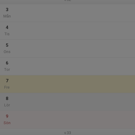
3
Mån
4
Tis
5
Ons
6
Tor
7
Fre
8
Lör
9
Sön
v.33