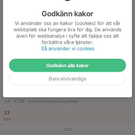
17
Godkänn kakor
Mån
Vi använder oss av kakor (cookies) för att vår
18
webbplats ska fungera bra för dig. De används
Tis
även för webbanalys i syfte att hjälpa oss att
19
förbättra våra tjänster.
Så använder vi cookies
Ons
20
Godkänn alla kakor
Tor
21
Bara nödvändiga
Fre
22
09:30
Träningsläger
17:00
Lör
A-hallen Sollentuna Sporthall
23
Sön
v.35