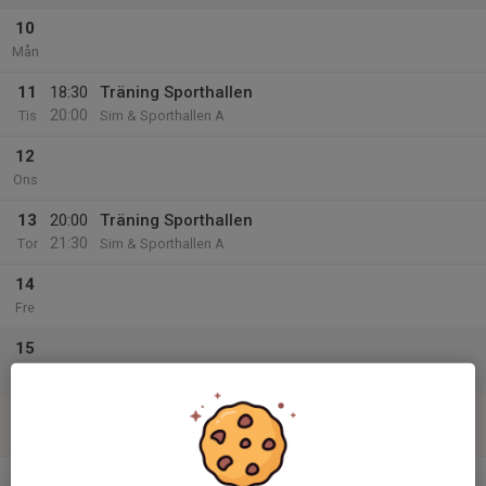
10
Mån
11
18:30
Träning Sporthallen
20:00
Tis
Sim & Sporthallen A
12
Ons
13
20:00
Träning Sporthallen
21:30
Tor
Sim & Sporthallen A
14
Fre
15
Lör
16
Sön
v.34