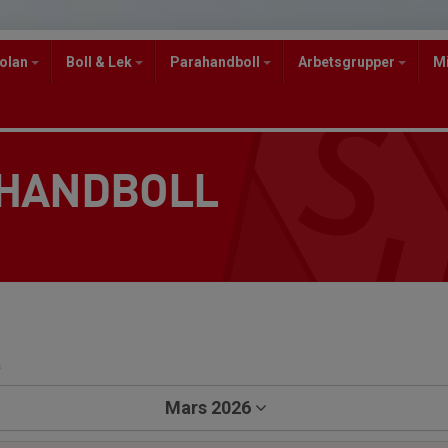
kolan
Boll & Lek
Parahandboll
Arbetsgrupper
M
 HANDBOLL
a
Mars 2026