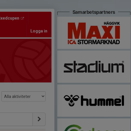
Samarbetspartners
ixedcupen
Logga in