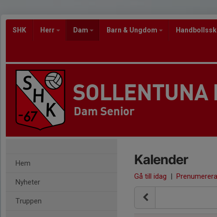
SHK
Herr
Dam
Barn & Ungdom
Handbollss
SOLLENTUNA
Dam Senior
Kalender
Hem
Gå till idag
|
Prenumerer
Nyheter
Truppen