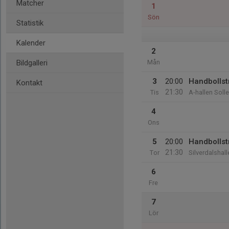
Matcher
1
Sön
Statistik
Kalender
2
Bildgalleri
Mån
3
20:00
Handbollst
Kontakt
21:30
Tis
A-hallen Soll
4
Ons
5
20:00
Handbollst
21:30
Tor
Silverdalshall
6
Fre
7
Lör