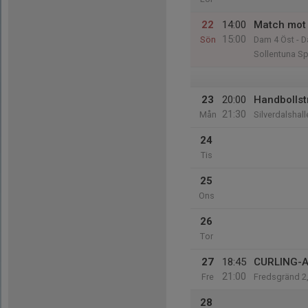
22
14:00
Match mot 
15:00
Sön
Dam 4 Öst - D
Sollentuna Sp
23
20:00
Handbollst
21:30
Mån
Silverdalshall
24
Tis
25
Ons
26
Tor
27
18:45
CURLING-
21:00
Fre
Fredsgränd 2
28