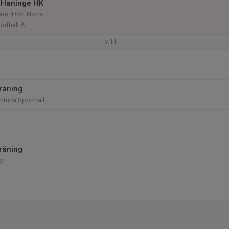
 Haninge HK
am 4 Öst Norra
orthall A
v.11
räning
entuna Sporthall
räning
en