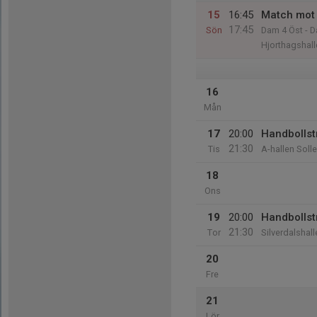
15
16:45
Match mot
17:45
Sön
Dam 4 Öst - D
Hjorthagshall
16
Mån
17
20:00
Handbollst
21:30
Tis
A-hallen Soll
18
Ons
19
20:00
Handbollst
21:30
Tor
Silverdalshall
20
Fre
21
Lör