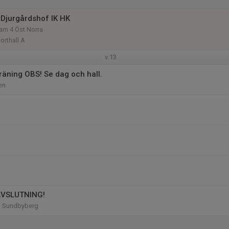
Djurgårdshof IK HK
am 4 Öst Norra
orthall A
v.13
räning OBS! Se dag och hall.
en
AVSLUTNING!
, Sundbyberg