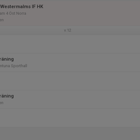
 Westermalms IF HK
am 4 Öst Norra
en
v.12
räning
entuna Sporthall
räning
en