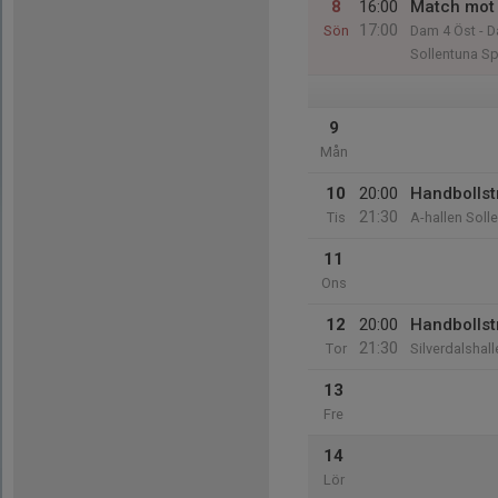
8
16:00
Match mot
17:00
Sön
Dam 4 Öst - D
Sollentuna Sp
9
Mån
10
20:00
Handbollst
21:30
Tis
A-hallen Soll
11
Ons
12
20:00
Handbollst
21:30
Tor
Silverdalshall
13
Fre
14
Lör