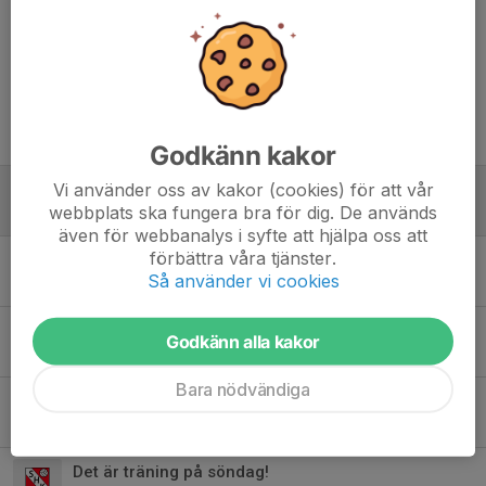
Dela nyhet
Tidigare nyheter
Godkänn kakor
Vi använder oss av kakor (cookies) för att vår
Sommaravslutning
webbplats ska fungera bra för dig. De används
21 maj, 10:21
0
även för webbanalys i syfte att hjälpa oss att
förbättra våra tjänster.
Påskuppehåll
Så använder vi cookies
30 mar, 20:34
0
Sportlovsuppehåll
Godkänn alla kakor
24 feb, 13:59
0
Bara nödvändiga
Ingen träning på söndag
9 feb, 19:59
0
Det är träning på söndag!