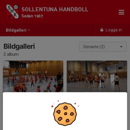
SOLLENTUNA HANDBOLL
Sedan 1967
Logga in
Bildgalleri
Bildgalleri
Senaste (2)
2 album
JUL avslutningen 2025
MIXCUPEN 2024
2026-01-27
|
100 st
2024-05-13
|
62 st