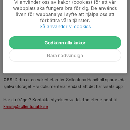
Vi använder oss av kakor (cookies) för att vår
Visa upp utdraget
webbplats ska fungera bra för dig. De används
När du har fått utdraget:
även för webbanalys i syfte att hjälpa oss att
Digitalt utdrag
:
förbättra våra tjänster.
Skicka vidare dokumentet via e-post till:
Så använder vi cookies
kansli@sollentunahk.se
Pappersutdrag
:
Godkänn alla kakor
Visa upp det på vårt kansli i Sporthallen. Om kansliet är
stängt, kan du lägga det i vår brevlåda.
Bara nödvändiga
Önskar du få tillbaka originalet? Skriv då tydligt detta på
kuvertet.
OBS!
Detta är en säkerhetsrutin. Sollentuna Handboll sparar
inte
själva utdraget – vi dokumenterar endast att det har visats upp.
Har du frågor? Kontakta styrelsen via telefon eller e-post till
kansli@sollentunahk.se